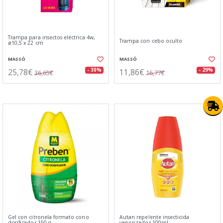
Trampa para insectos eléctrica 4w,
Trampa con cebo oculto
ø10,5 x 22 cm
MASSÓ
MASSÓ
25,78€
11,86€
- 30%
- 29%
36,65€
16,77€
Gel con citronela formato cono
Autan repelente insecticida
dosificador 150 g
vaporizador 100ml