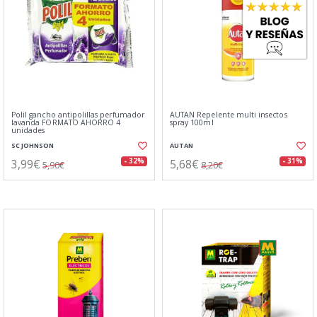
Polil gancho antipolillas perfumador
AUTAN Repelente multi insectos
lavanda FORMATO AHORRO 4
spray 100ml
unidades
SC JOHNSON
AUTAN
3,99€
5,68€
- 32%
- 31%
5,90€
8,20€