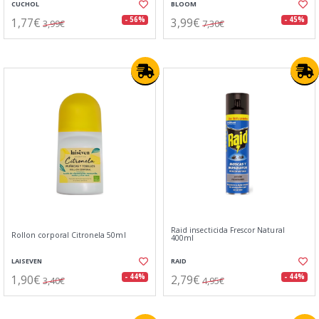
CUCHOL
BLOOM
1,77€
3,99€
- 56%
- 45%
3,99€
7,30€
Raid insecticida Frescor Natural
Rollon corporal Citronela 50ml
400ml
LAISEVEN
RAID
1,90€
2,79€
- 44%
- 44%
3,40€
4,95€