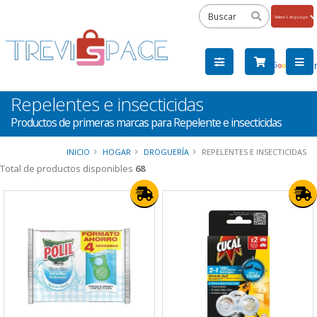
Powered
by
Tra
Repelentes e insecticidas
Productos de primeras marcas para Repelente e insecticidas
INICIO
HOGAR
DROGUERÍA
REPELENTES E INSECTICIDAS
Total de productos disponibles
68