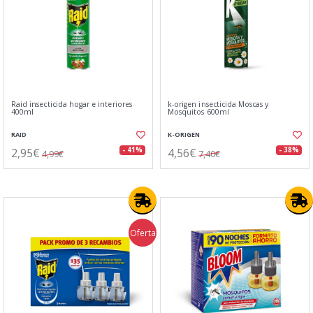
Raid insecticida hogar e interiores
k-origen insecticida Moscas y
400ml
Mosquitos 600ml
RAID
K-ORIGEN
2,95€
4,56€
- 41%
- 38%
4,99€
7,40€
Oferta