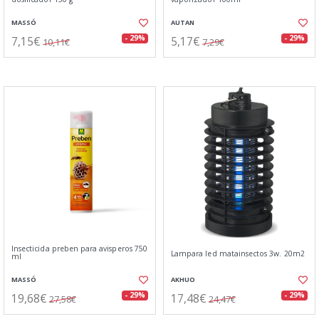
MASSÓ
AUTAN
7,15€
5,17€
- 29%
- 29%
10,11€
7,29€
Insecticida preben para avisperos 750
Lampara led matainsectos 3w. 20m2
ml
MASSÓ
AKHUO
19,68€
17,48€
- 29%
- 29%
27,58€
24,47€