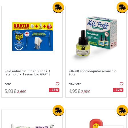
Raid Antimosquitos difusor + 1
Kill-Paff antimosquitos recambio
recambio + 1 recambio GRATIS
2uds
RAID
KILL PAFF
5,83€
4,95€
- 33%
- 32%
8,66€
7,32€