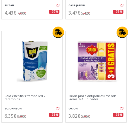
AUTAN
CASA JARDÍN
4,43€
3,47€
- 37%
- 36%
7,00€
5,42€
Raid essentials trampa led 2
Orion pinza antipolillas Lavanda
recambios
Fresca 3+1 unidades
SC JOHNSON
ORION
6,35€
3,82€
- 36%
- 36%
9,90€
5,95€