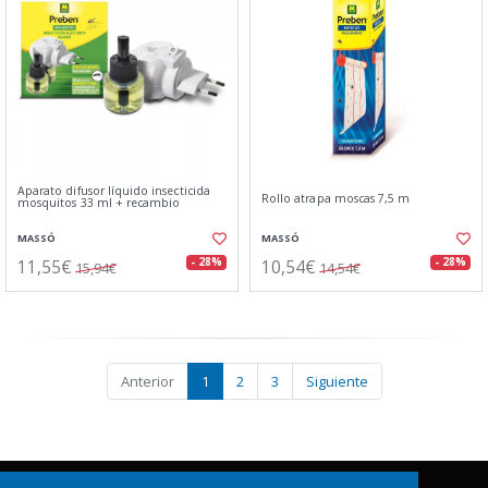
Aparato difusor líquido insecticida
Rollo atrapa moscas 7,5 m
mosquitos 33 ml + recambio
MASSÓ
MASSÓ
11,55€
10,54€
- 28%
- 28%
15,94€
14,54€
Anterior
1
2
3
Siguiente