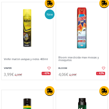
New
Bloom insecticida max moscas y
Vinfer matón avispas y nidos 400ml
mosquitos
VINFER
BLOOM
3,99€
4,06€
- 43%
- 42%
6,99€
6,99€