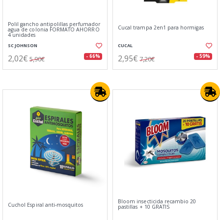
Polil gancho antipolillas perfumador
Cucal trampa 2en1 para hormigas
agua de colonia FORMATO AHORRO
4 unidades
SC JOHNSON
CUCAL
2,02€
2,95€
- 66%
- 59%
5,90€
7,20€
Bloom insecticida recambio 20
Cuchol Espiral anti-mosquitos
pastillas + 10 GRATIS