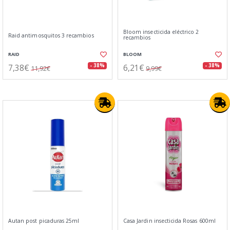
Bloom insecticida eléctrico 2
Raid antimosquitos 3 recambios
recambios
RAID
BLOOM
7,38€
6,21€
- 38%
- 38%
11,92€
9,99€
Autan post picaduras 25ml
Casa Jardin insecticida Rosas 600ml