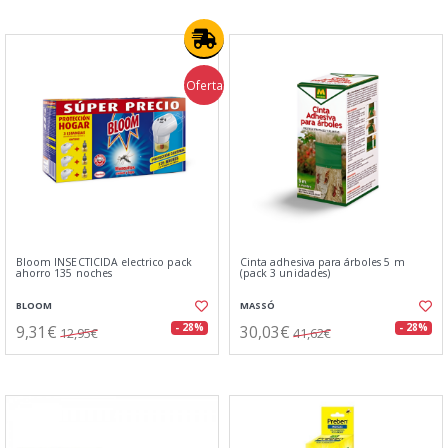
Oferta
Bloom INSECTICIDA electrico pack
Cinta adhesiva para árboles 5 m
ahorro 135 noches
(pack 3 unidades)
BLOOM
MASSÓ
9,31€
30,03€
- 28%
- 28%
12,95€
41,62€