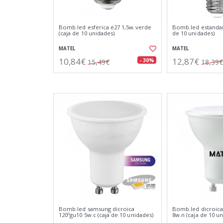
Bomb.led esferica e27 1,5w.verde
Bomb.led estandar 
(caja de 10 unidades)
de 10 unidades)
MATEL
MATEL
10,84€
12,87€
- 30%
15,49€
18,39€
Bomb.led samsung dicroica
Bomb.led dicroica
120ºgu10 5w.c (caja de 10 unidades)
8w.n (caja de 10 u