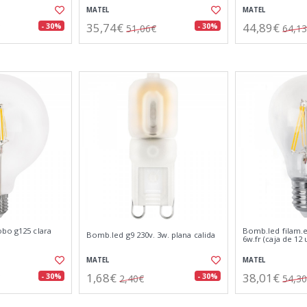
MATEL
MATEL
35,74€
44,89€
- 30%
- 30%
51,06€
64,1
obo g125 clara
Bomb.led filam.e
Bomb.led g9 230v. 3w. plana calida
6w.fr (caja de 12
MATEL
MATEL
1,68€
38,01€
- 30%
- 30%
2,40€
54,3