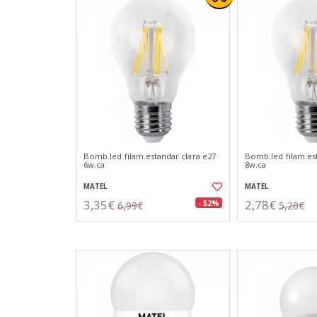
Bomb.led filam.estandar clara e27
Bomb.led filam.est
6w.ca
8w.ca
MATEL
MATEL
3,35€
2,78€
- 52%
6,99€
5,20€