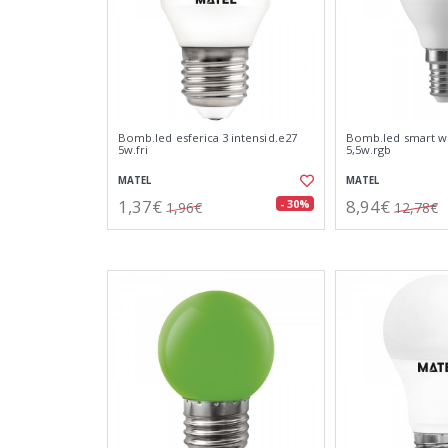
Bomb.led esferica 3 intensid.e27
Bomb.led smart wif
5w.fri
5,5w.rgb
MATEL
MATEL
1,37€
8,94€
- 30%
1,96€
12,78€