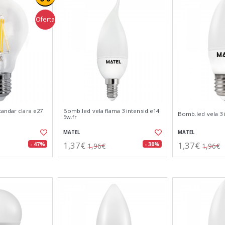
Oferta
andar clara e27
Bomb.led vela flama 3 intensid.e14
Bomb.led vela 3 
5w.fr
MATEL
MATEL
1,37€
1,37€
- 47%
- 30%
1,96€
1,96€