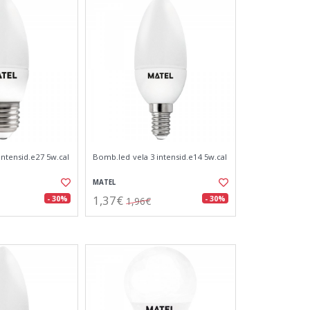
intensid.e27 5w.cal
Bomb.led vela 3 intensid.e14 5w.cal
MATEL
1,37€
- 30%
- 30%
1,96€