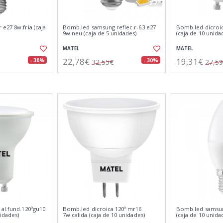
e27 8w.fria (caja
Bomb.led samsung reflec.r-63 e27
Bomb.led dicroic
9w.neu (caja de 5 unidades)
(caja de 10 unida
MATEL
MATEL
22,78€
19,31€
- 30%
- 30%
32,55€
27,5
 al.fund.120ºgu10
Bomb.led dicroica 120º mr16
Bomb.led samsung
nidades)
7w.calida (caja de 10 unidades)
(caja de 10 unida