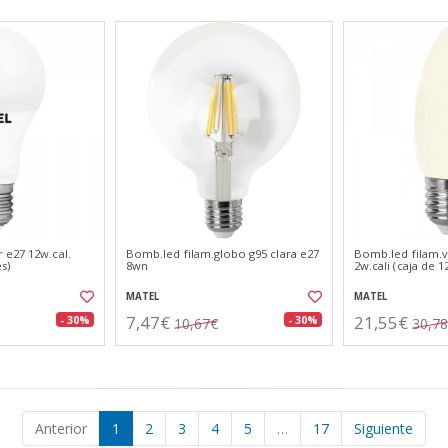
 e27 12w.cal.
Bomb.led filam.globo g95 clara e27
Bomb.led filam.v
s)
8wn
2w.cali (caja de 
MATEL
MATEL
7,47€
21,55€
- 30%
- 30%
10,67€
30,7
Anterior
1
2
3
4
5
…
17
Siguiente