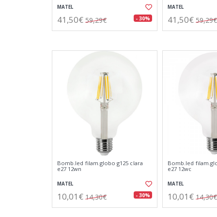
MATEL
MATEL
41,50€
41,50€
- 30%
59,29€
59,29€
Bomb.led filam.globo g125 clara
Bomb.led filam.gl
e27 12wn
e27 12wc
MATEL
MATEL
10,01€
10,01€
- 30%
14,30€
14,30€