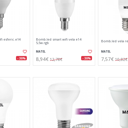
i esferic.e14
Bomb.led smart wifi vela e14
Bomb.led vela re
5,5w.rgb
MATEL
MATEL
8,94€
7,57€
- 30%
- 30%
12,78€
10,82€