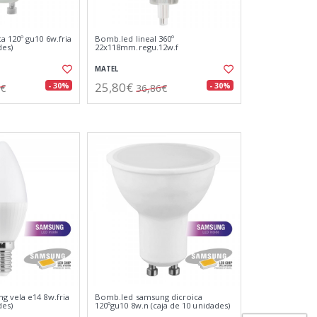
a 120º gu10 6w.fria
Bomb.led lineal 360º
des)
22x118mm.regu.12w.f
MATEL
25,80€
- 30%
- 30%
9€
36,86€
 vela e14 8w.fria
Bomb.led samsung dicroica
des)
120ºgu10 8w.n (caja de 10 unidades)