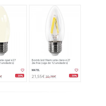
ela opal e27
Bomb.led filam.vela clara e27
12 unidades)
2w.fria (caja de 12 unidades)
MATEL
21,55€
- 30%
- 30%
8€
30,78€