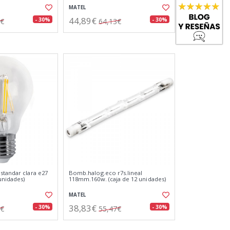
MATEL
44,89€
- 30%
- 30%
3€
64,13€
standar clara e27
Bomb.halog.eco r7s.lineal
 unidades)
118mm.160w. (caja de 12 unidades)
MATEL
38,83€
- 30%
- 30%
0€
55,47€