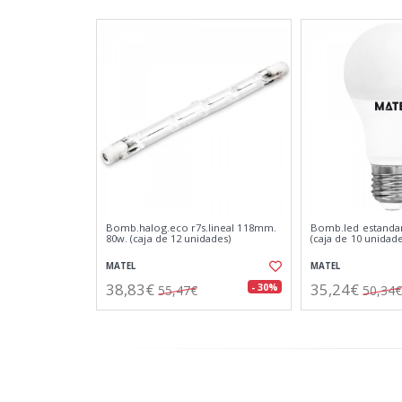
Bomb.halog.eco r7s.lineal 118mm.
Bomb.led estandar
80w. (caja de 12 unidades)
(caja de 10 unidade
MATEL
MATEL
38,83€
35,24€
- 30%
55,47€
50,34€