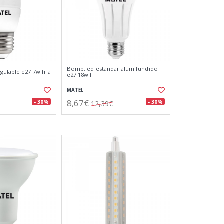
Bomb.led estandar alum.fundido
gulable e27 7w.fria
e27 18w.f
MATEL
8,67€
- 30%
- 30%
12,39€