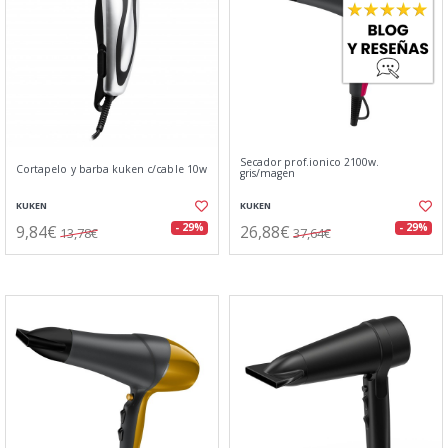
Secador prof.ionico 2100w.
Cortapelo y barba kuken c/cable 10w
gris/magen
KUKEN
KUKEN
9,84€
26,88€
- 29%
- 29%
13,78€
37,64€