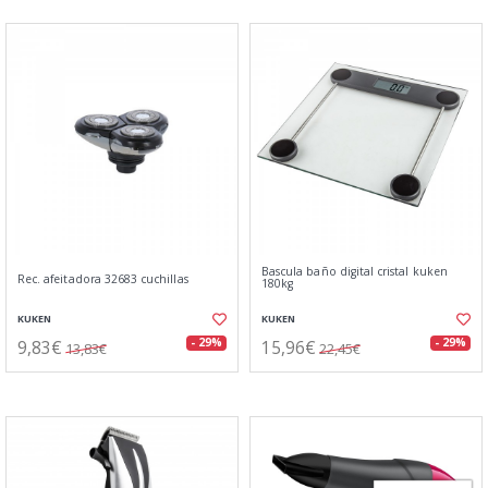
Bascula baño digital cristal kuken
Rec. afeitadora 32683 cuchillas
180kg
KUKEN
KUKEN
9,83€
15,96€
- 29%
- 29%
13,83€
22,45€