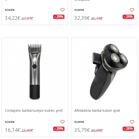
KUKEN
KUKEN
34,22€
32,39€
- 29%
- 29%
47,91€
45,34€
Cortapelo barba/cuerpo kuken prof.
Afeitadora barba kuken ipx6
KUKEN
KUKEN
16,74€
35,79€
- 29%
- 28%
23,43€
49,86€