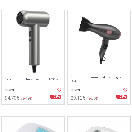
Secador prof.ionico 2400w ac gris
Secador prof. brushless mini 1400w.
later.
KUKEN
KUKEN
54,70€
29,12€
- 28%
- 28%
76,19€
40,56€