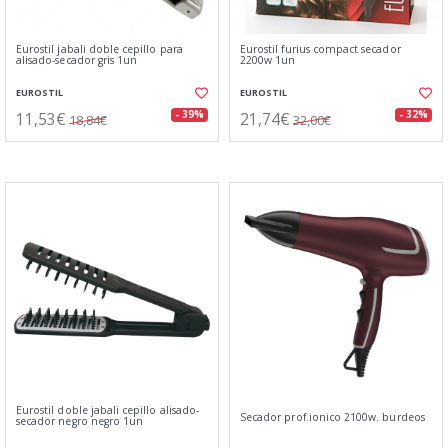
Eurostil jabali doble cepillo para
Eurostil furius compact secador
alisado-secador gris 1un
2200w 1un
EUROSTIL
EUROSTIL
11,53€
21,74€
- 39%
- 32%
18,84€
32,00€
Eurostil doble jabali cepillo alisado-
Secador prof.ionico 2100w. burdeos
secador negro negro 1un