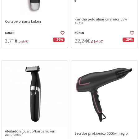
Plancha pelo alisar ceramica 35w
Cortapelo nariz kuken
kuken
KUKEN
KUKEN
3,71€
22,24€
- 30%
- 29%
5,27€
31,46€
Afeitadora cuerpo/barba kuken
Secador prof.ionico 2000w. negro
waterproof