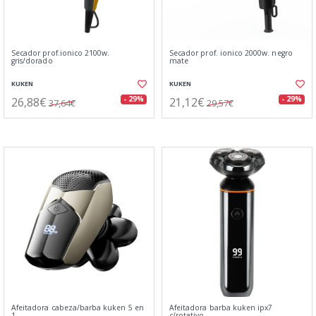
Secador prof.ionico 2100w.
Secador prof. ionico 2000w. negro
gris/dorado
mate
KUKEN
KUKEN
26,88€
21,12€
- 29%
- 29%
37,64€
29,57€
Afeitadora cabeza/barba kuken 5 en
Afeitadora barba kuken ipx7
1
c/rotativo