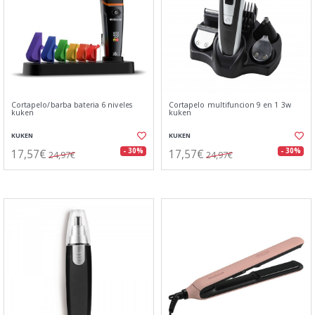
Cortapelo/barba bateria 6 niveles
Cortapelo multifuncion 9 en 1 3w
kuken
kuken
KUKEN
KUKEN
17,57€
17,57€
- 30%
- 30%
24,97€
24,97€