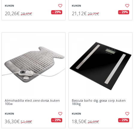
KUKEN
KUKEN
20,26€
21,12€
- 29%
- 29%
28,65€
29,72€
Almohadilla elect.cervi-dorsa.kuken
Bascula baño dig. grasa corp.kuken
100w
180kg
KUKEN
KUKEN
36,30€
18,50€
- 29%
- 29%
51,08€
26,03€