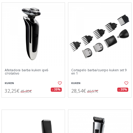
Afeitadora barba kuken ipx6
Cortapelo barba/cuerpo kuken set 9
c/rotativo
en 1
KUKEN
KUKEN
32,25€
28,54€
- 30%
- 30%
45,85€
40,57€