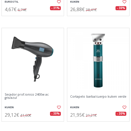
EUROSTIL
KUKEN
4,67€
26,88€
- 31%
- 30%
6,74€
38,41€
Secador prof.ionico 2400w ac
Cortapelo barba/cuerpo kuken verde
gris/azul
KUKEN
KUKEN
29,12€
21,95€
- 30%
- 30%
41,60€
31,21€