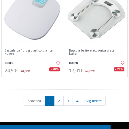
Bascula baño dig.plastico blanca
Bascula baño electronica cristal
kuken
kuken
KUKEN
KUKEN
24,90€
17,01€
- 28%
- 28%
34,68€
23,69€
Anterior
1
2
3
4
Siguiente