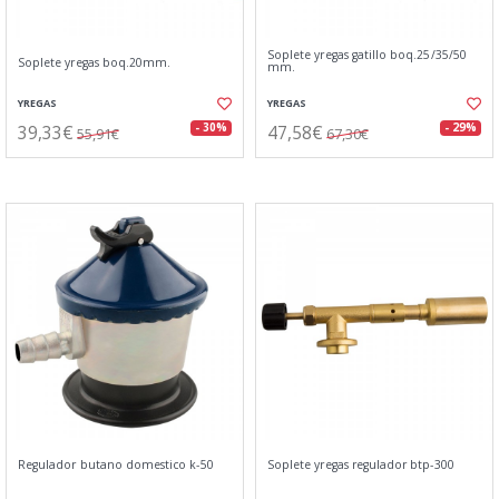
Soplete yregas gatillo boq.25/35/50
Soplete yregas boq.20mm.
mm.
YREGAS
YREGAS
39,33€
47,58€
- 30%
- 29%
55,91€
67,30€
Regulador butano domestico k-50
Soplete yregas regulador btp-300