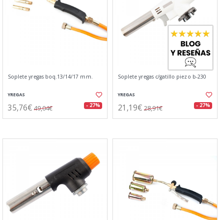
Soplete yregas boq.13/14/17 mm.
Soplete yregas c/gatillo piezo b-230
YREGAS
YREGAS
35,76€
21,19€
- 27%
- 27%
49,04€
28,91€