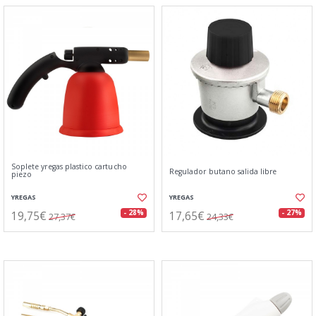
Soplete yregas plastico cartucho
Regulador butano salida libre
piezo
YREGAS
YREGAS
19,75€
17,65€
- 28%
- 27%
27,37€
24,33€