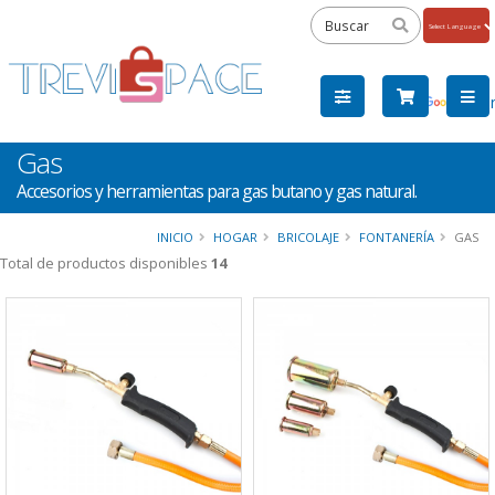
Powered
by
Tra
Gas
Accesorios y herramientas para gas butano y gas natural.
INICIO
HOGAR
BRICOLAJE
FONTANERÍA
GAS
Total de productos disponibles
14