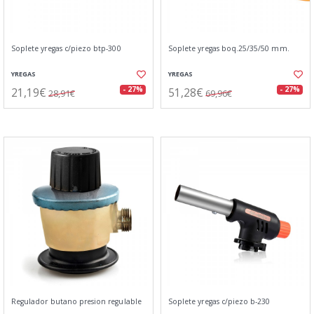
Soplete yregas c/piezo btp-300
Soplete yregas boq.25/35/50 mm.
YREGAS
YREGAS
21,19€
51,28€
- 27%
- 27%
28,91€
69,96€
Regulador butano presion regulable
Soplete yregas c/piezo b-230