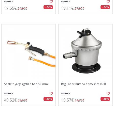
YREGAS
YREGAS
17,65€
19,11€
- 29%
- 29%
24,96€
27,02€
Soplete yregas gatillo boq.50 mm.
Regulador butano domestico k-30
YREGAS
YREGAS
49,52€
10,57€
- 29%
- 28%
69,68€
14,72€