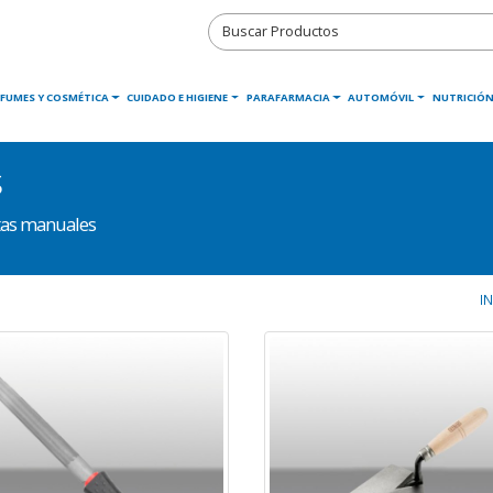
RFUMES Y COSMÉTICA
CUIDADO E HIGIENE
PARAFARMACIA
AUTOMÓVIL
NUTRICIÓN
s
tas manuales
IN