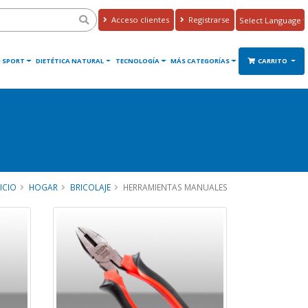
Acceso clientes
Registrarse
Powered by
Translate
 SPORT
DIETÉTICA NATURAL
TECNOLOGÍA
MÁS CATEGORÍAS
CARRITO
ICIO
HOGAR
BRICOLAJE
HERRAMIENTAS MANUALES