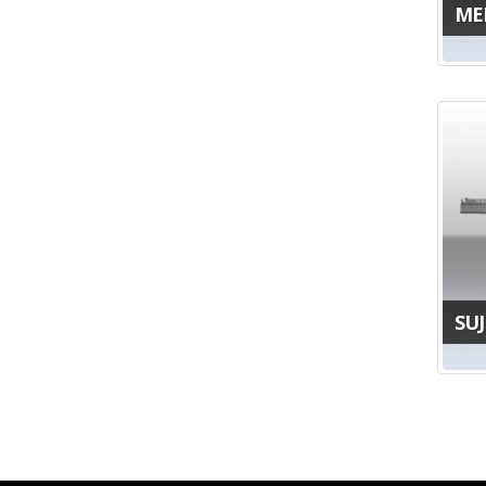
ME
SU