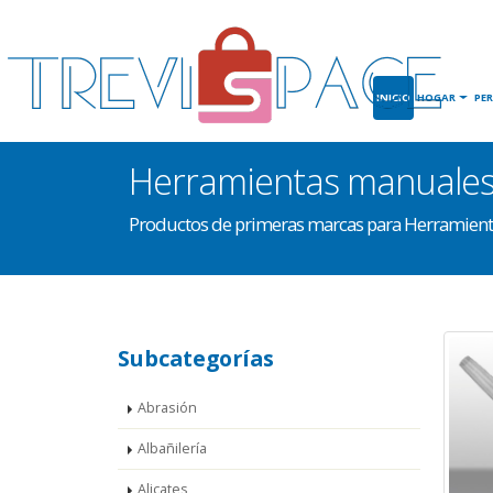
INICIO
HOGAR
PE
Herramientas manuale
Productos de primeras marcas para Herramien
Subcategorías
Abrasión
Albañilería
Alicates