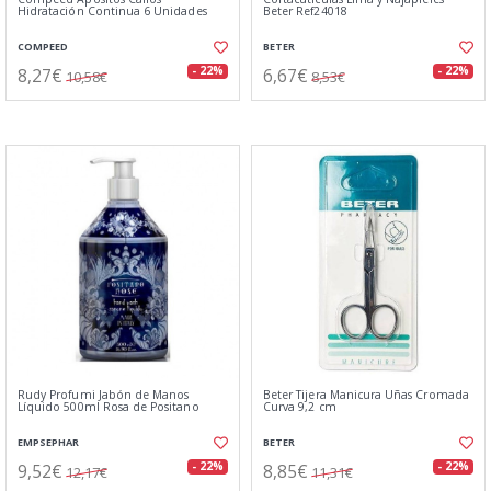
Hidratación Continua 6 Unidades
Beter Ref24018
COMPEED
BETER
8,27€
6,67€
- 22%
- 22%
10,58€
8,53€
Rudy Profumi Jabón de Manos
Beter Tijera Manicura Uñas Cromada
Líquido 500ml Rosa de Positano
Curva 9,2 cm
EMPSEPHAR
BETER
9,52€
8,85€
- 22%
- 22%
12,17€
11,31€