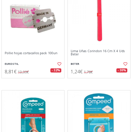
Lima Uñas Corindon 16 Cm X 4 Uds
Pollie hojas cortacallos pack 100un
Beter
EUROSTIL
BETER
8,81€
1,24€
- 32%
- 30%
13,00€
1,78€