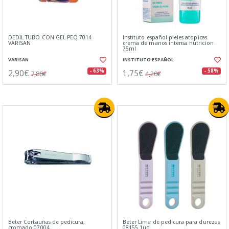
DEDIL TUBO CON GEL PEQ 7014
Instituto español pieles atopicas
VARISAN
crema de manos intensa nutricion
75ml
VARISAN
INSTITUTO ESPAÑOL
2,90€
1,75€
- 63%
- 58%
7,80€
4,20€
Beter Cortauñas de pedicura,
Beter Lima de pedicura para durezas
cromado 07004
08155 1ud