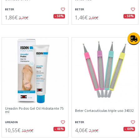
BETER
BETER
1,86€
1,46€
- 50%
- 50%
3,70€
2,90€
Ureadin Podos Gel Oil Hidratante 75
Beter Cortacutículas triple uso 34032
ml
UREADIN
BETER
10,55€
4,06€
- 46%
- 44%
19,50€
7,30€