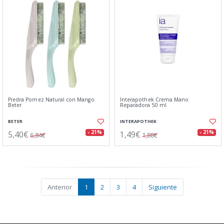
Piedra Pomez Natural con Mango
Interapothek Crema Mano
Beter
Reparadora 50 ml
BETER
INTERAPOTHEK
5,40€
1,49€
- 21%
- 21%
6,84€
1,88€
Anterior
1
2
3
4
Siguiente