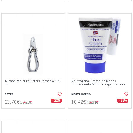
Alicate Pedicuro Beter Cromado 135
Neutrogena Crema de Manos
cm
Concentrada 50 ml + Regalo Promo
BETER
NEUTROGENA
23,70€
10,42€
- 22%
- 22%
30,28€
13,31€