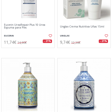
Eucerin UreaRepair Plus 10 Urea
Unglax Crema Nutritiva Uñas 15ml
Espuma para Pies
EUCERIN
UNGLAX
11,74€
9,74€
- 21%
- 21%
14,90€
12,36€