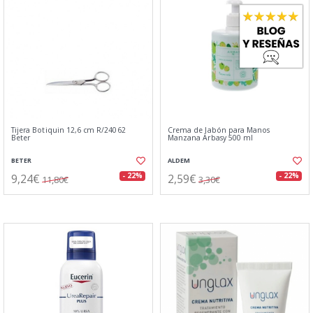
Tijera Botiquin 12,6 cm R/24062
Crema de Jabón para Manos
Beter
Manzana Arbasy 500 ml
BETER
ALDEM
9,24€
2,59€
- 22%
- 22%
11,80€
3,30€