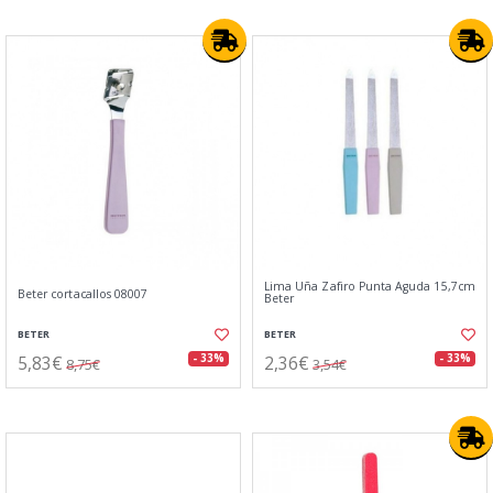
Lima Uña Zafiro Punta Aguda 15,7cm
Beter cortacallos 08007
Beter
BETER
BETER
5,83€
2,36€
- 33%
- 33%
8,75€
3,54€