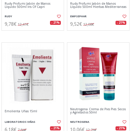
Rudy Profumi Jabón de Manos
Rudy Profumi Jabón de Manos
Líquido 500ml Iris Of Capri
Líquido 500ml Hierbas Mediterraneas
RUDY
EMPSEPHAR
9,78€
9,52€
- 21%
- 21%
12,41€
12,08€
Neutrogena Crema de Pies Pies Secos
Emolienta Uñas 15ml
y Agrietados 50ml
LABORATORIOS VIÑAS
NEUTROGENA
6,18€
10,06€
- 21%
- 21%
7,84€
12,76€