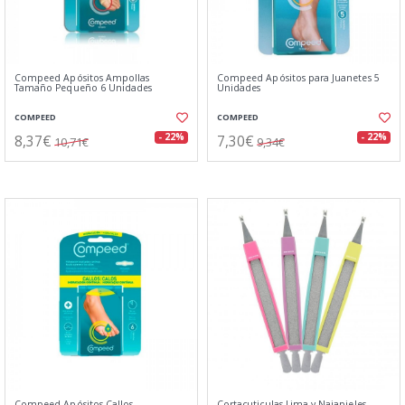
Compeed Apósitos Ampollas
Compeed Apósitos para Juanetes 5
Tamaño Pequeño 6 Unidades
Unidades
COMPEED
COMPEED
8,37€
7,30€
- 22%
- 22%
10,71€
9,34€
Compeed Apósitos Callos
Cortacuticulas Lima y Najapieles