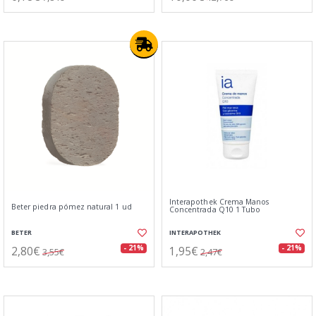
Interapothek Crema Manos
Beter piedra pómez natural 1 ud
Concentrada Q10 1 Tubo
BETER
INTERAPOTHEK
2,80€
1,95€
- 21%
- 21%
3,55€
2,47€