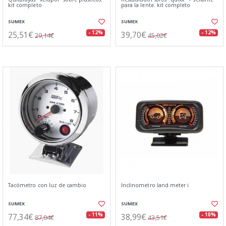
kit completo
para la lente. kit completo
SUMEX
SUMEX
25,51€
39,70€
- 12%
- 12%
29,14€
45,02€
Tacómetro con luz de cambio
Inclinometro land meter i
SUMEX
SUMEX
77,34€
38,99€
- 11%
- 10%
87,04€
43,51€