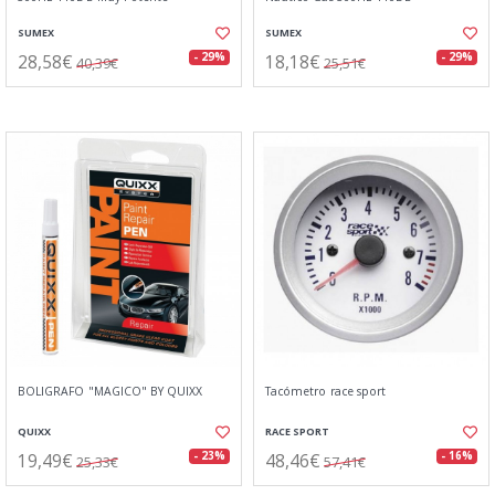
SUMEX
SUMEX
28,58€
18,18€
- 29%
- 29%
40,39€
25,51€
BOLIGRAFO "MAGICO" BY QUIXX
Tacómetro race sport
QUIXX
RACE SPORT
19,49€
48,46€
- 23%
- 16%
25,33€
57,41€