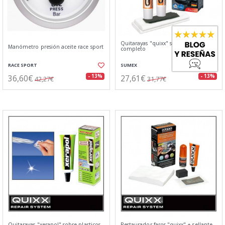
Quitarayas "quixx" sobre pintura. kit
Manómetro presión aceite race sport
completo
RACE SPORT
SUMEX
36,60€
27,61€
- 13%
- 13%
42,27€
31,77€
Quitarayas "xerapol" sobre plasticos.
Restaurador faros "quixx" + sellante