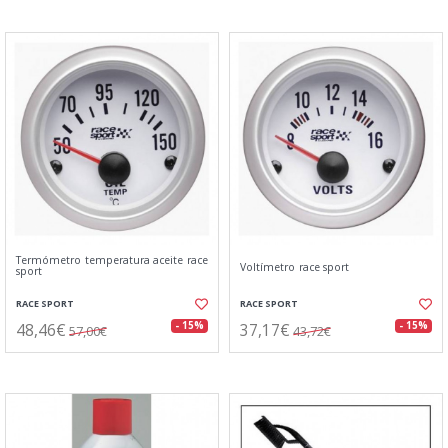
Termómetro temperatura aceite race
Voltímetro race sport
sport
RACE SPORT
RACE SPORT
48,46€
37,17€
- 15%
- 15%
57,00€
43,72€