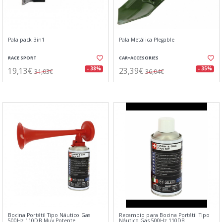
Pala pack 3in1
Pala Metálica Plegable
RACE SPORT
CAR+ACCESORIES
19,13€
23,39€
- 38%
- 35%
31,03€
36,04€
Bocina Portátil Tipo Náutico Gas
Recambio para Bocina Portátil Tipo
500Hz 110DB Muy Potente
Náutico Gas 500Hz 110DB