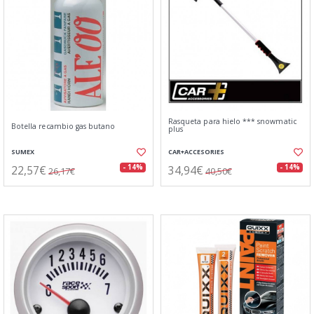
Rasqueta para hielo *** snowmatic
Botella recambio gas butano
plus
SUMEX
CAR+ACCESORIES
22,57€
34,94€
- 14%
- 14%
26,17€
40,50€