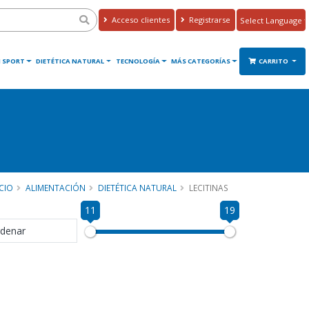
Acceso clientes
Registrarse
Powered by
Translate
 SPORT
DIETÉTICA NATURAL
TECNOLOGÍA
MÁS CATEGORÍAS
CARRITO
ICIO
ALIMENTACIÓN
DIETÉTICA NATURAL
LECITINAS
11
19
denar