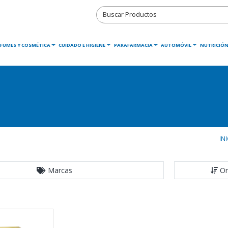
RFUMES Y COSMÉTICA
CUIDADO E HIGIENE
PARAFARMACIA
AUTOMÓVIL
NUTRICIÓN
IN
Marcas
Or