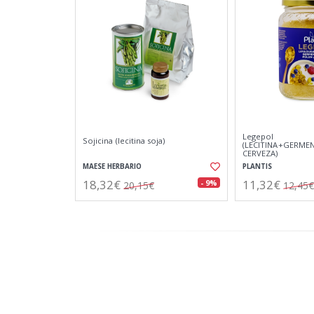
Legepol
Sojicina (lecitina soja)
(LECITINA+GERME
CERVEZA)
MAESE HERBARIO
PLANTIS
18,32€
11,32€
- 9%
20,15€
12,45€