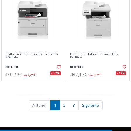
Brother multifunción laser led mfc-
Brother multifunción laser dcp-
l3760cdw
l5510dw
BROTHER
BROTHER
430,79€
437,17€
- 17%
- 17%
519,26€
526,95€
Anterior
1
2
3
Siguiente