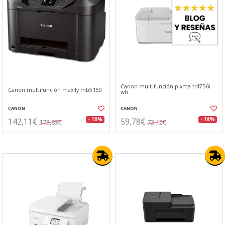
Canon multifunción pixma tr4756i
Canon multifunción maxify mb5150
wh
CANON
CANON
142,11€
59,78€
- 18%
- 18%
173,83€
73,12€