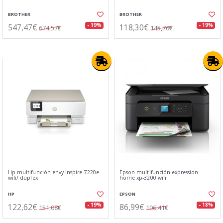
BROTHER
BROTHER
547,47€
118,30€
- 19%
- 19%
674,57€
145,76€
Hp multifunción envy inspire 7220e
Epson multifunción expression
wifi/ dúplex
home xp-3200 wifi
HP
EPSON
122,62€
86,99€
- 19%
- 18%
151,08€
106,41€