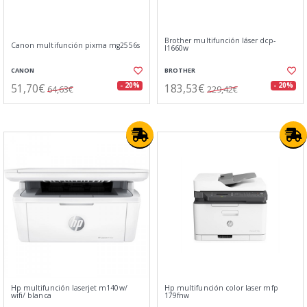
Brother multifunción láser dcp-
Canon multifunción pixma mg2556s
l1660w
CANON
BROTHER
51,70€
183,53€
- 20%
- 20%
64,63€
229,42€
Hp multifunción laserjet m140w/
Hp multifunción color laser mfp
wifi/ blanca
179fnw