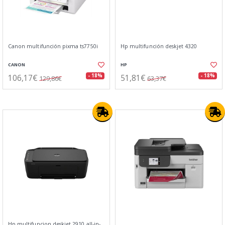
Canon multifunción pixma ts7750i
Hp multifunción deskjet 4320
CANON
HP
106,17€
51,81€
- 18%
- 18%
129,86€
63,37€
Hp multifuncion deskjet 2910 all-in-