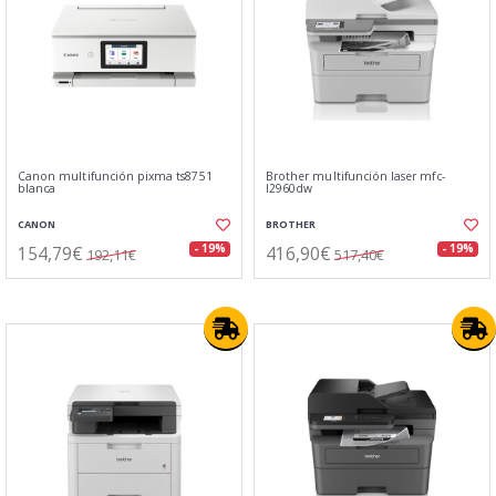
Canon multifunción pixma ts8751
Brother multifunción laser mfc-
blanca
l2960dw
CANON
BROTHER
154,79€
416,90€
- 19%
- 19%
192,11€
517,40€