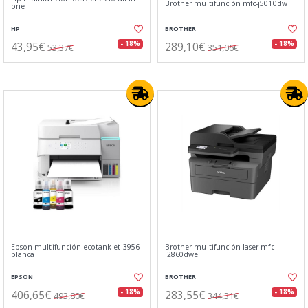
Brother multifunción mfc-j5010dw
one
HP
BROTHER
43,95€
289,10€
- 18%
- 18%
53,37€
351,06€
Epson multifunción ecotank et-3956
Brother multifunción laser mfc-
blanca
l2860dwe
EPSON
BROTHER
406,65€
283,55€
- 18%
- 18%
493,80€
344,31€