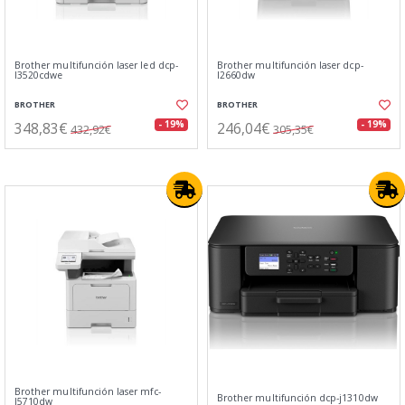
Brother multifunción laser led dcp-
Brother multifunción laser dcp-
l3520cdwe
l2660dw
BROTHER
BROTHER
348,83€
246,04€
- 19%
- 19%
432,92€
305,35€
Brother multifunción laser mfc-
Brother multifunción dcp-j1310dw
l5710dw