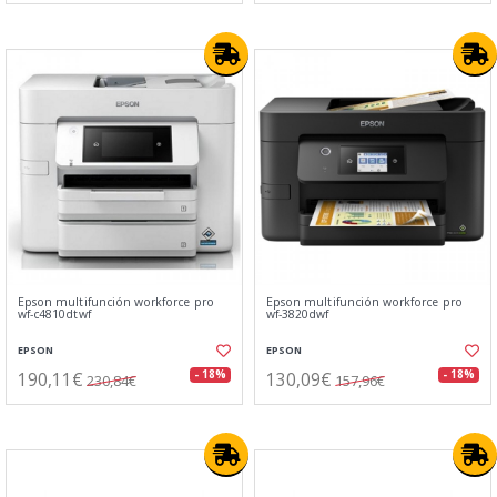
Epson multifunción workforce pro
Epson multifunción workforce pro
wf-c4810dtwf
wf-3820dwf
EPSON
EPSON
190,11€
130,09€
- 18%
- 18%
230,84€
157,96€