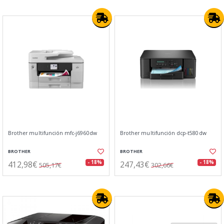
Brother multifunción mfc-j6960dw
Brother multifunción dcp-t580dw
BROTHER
BROTHER
412,98€
247,43€
- 18%
- 18%
505,17€
302,66€