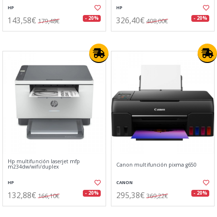
HP
HP
143,58€
326,40€
- 20%
- 20%
179,48€
408,00€
Hp multifunción laserjet mfp
Canon multifunción pixma g650
m234dw/wifi/duplex
HP
CANON
132,88€
295,38€
- 20%
- 20%
166,10€
369,22€