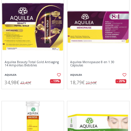
Aquilea Beauty Total Gold Antiaging
Aquilea Menopause 8 en 1 30
14 Ampollas Bebibles
Cápsulas
AQUILEA
AQUILEA
34,98€
18,79€
- 19%
- 20%
43,42€
23,50€