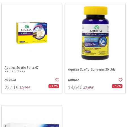
Aquilea Sueño Forte 60
Aquilea Sueño Gummies 30 Uds
Comprimidos
AQUILEA
AQUILEA
25,11€
14,64€
- 17%
- 17%
30,25€
17,65€