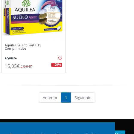
Aquilea Sueño Forte 30
Comprimidos
AQUILEA
15,05€
- 20%
18,84€
Anterior
1
Siguiente