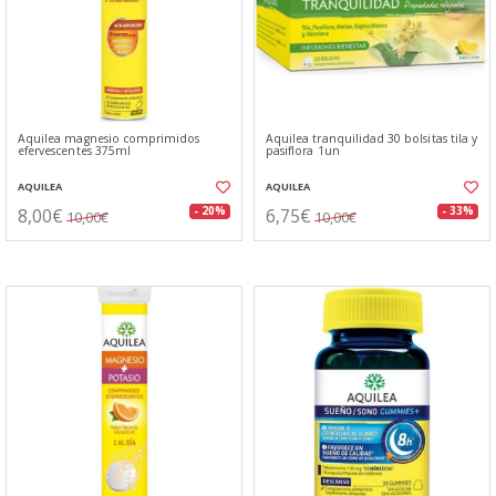
Aquilea magnesio comprimidos
Aquilea tranquilidad 30 bolsitas tila y
efervescentes 375ml
pasiflora 1un
AQUILEA
AQUILEA
8,00€
6,75€
- 20%
- 33%
10,00€
10,00€