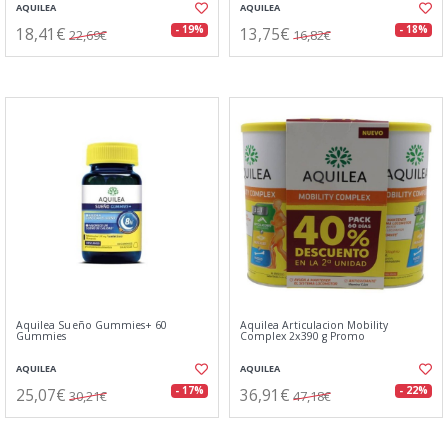
AQUILEA
AQUILEA
18,41€
13,75€
- 19%
- 18%
22,69€
16,82€
Aquilea Sueño Gummies+ 60
Aquilea Articulacion Mobility
Gummies
Complex 2x390 g Promo
AQUILEA
AQUILEA
25,07€
36,91€
- 17%
- 22%
30,21€
47,18€