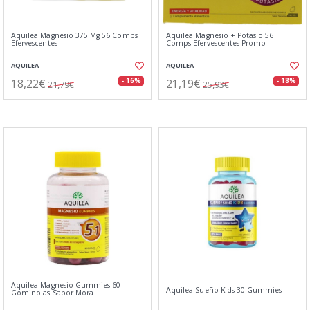
Aquilea Magnesio 375 Mg 56 Comps
Aquilea Magnesio + Potasio 56
Efervescentes
Comps Efervescentes Promo
AQUILEA
AQUILEA
18,22€
21,19€
- 16%
- 18%
21,79€
25,93€
Aquilea Magnesio Gummies 60
Aquilea Sueño Kids 30 Gummies
Gominolas Sabor Mora