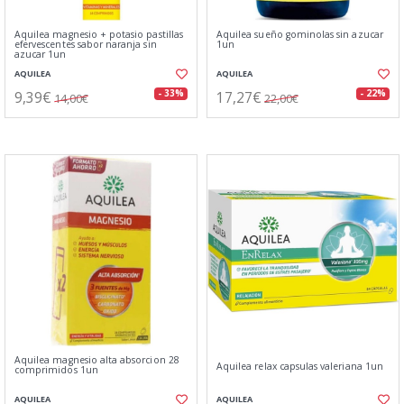
Aquilea magnesio + potasio pastillas
Aquilea sueño gominolas sin azucar
efervescentes sabor naranja sin
1un
azucar 1un
AQUILEA
AQUILEA
9,39€
17,27€
- 33%
- 22%
14,00€
22,00€
Aquilea magnesio alta absorcion 28
Aquilea relax capsulas valeriana 1un
comprimidos 1un
AQUILEA
AQUILEA