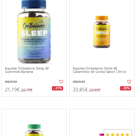
Aquilea Onbalance Sleep 60
Aquilea Onbalance Smile 60
Gummies Banana
Caramelos de Goma Sabor Cítrico
AQUILEA
AQUILEA
21,19€
23,85€
- 21%
- 20%
26,70€
29,82€