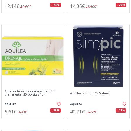
12,14€
14,35€
- 24%
- 20%
16,00€
18,00€
Aquilea te verde drenaje infusión
Aquilea Slimpic 15 Sobres
bienenestar 20 bolsitas 1un
AQUILEA
AQUILEA
5,61€
40,71€
- 30%
- 21%
8,00€
51,67€