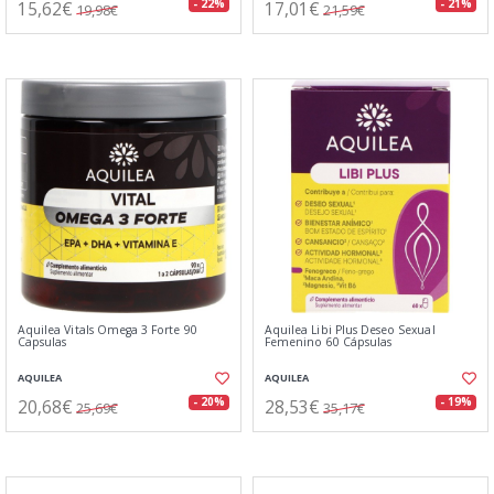
15,62€
17,01€
- 22%
- 21%
19,98€
21,59€
Aquilea Vitals Omega 3 Forte 90
Aquilea Libi Plus Deseo Sexual
Capsulas
Femenino 60 Cápsulas
AQUILEA
AQUILEA
20,68€
28,53€
- 20%
- 19%
25,69€
35,17€