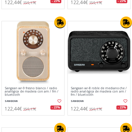
122,44€
122,44€
- 23%
- 23%
159,17€
159,17€
Sangean wr-9 fresno blanco / radio
Sangean wr-8 roble de medianoche /
analógica de madera con am / fm /
radio analógica de madera con am /
bluetooth
fm / bluetooth
SANGEAN
SANGEAN
122,44€
122,44€
- 23%
- 23%
159,17€
159,17€