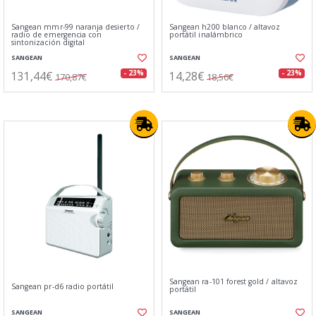
Sangean mmr-99 naranja desierto /
Sangean h200 blanco / altavoz
radio de emergencia con
portátil inalámbrico
sintonización digital
SANGEAN
SANGEAN
131,44€
14,28€
- 23%
- 23%
170,87€
18,56€
Sangean ra-101 forest gold / altavoz
Sangean pr-d6 radio portátil
portátil
SANGEAN
SANGEAN