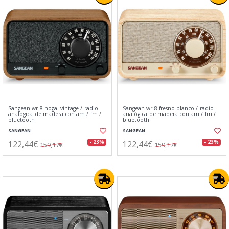
Sangean wr-8 nogal vintage / radio
Sangean wr-8 fresno blanco / radio
analógica de madera con am / fm /
analógica de madera con am / fm /
bluetooth
bluetooth
SANGEAN
SANGEAN
122,44€
122,44€
- 23%
- 23%
159,17€
159,17€