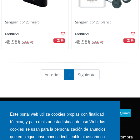
Sangean dt-120 negro
Sangean dt-120 blanco
SANGEAN
SANGEAN
48,98€
48,98€
- 23%
- 23%
63,67€
63,67€
Anterior
1
Siguiente
Este portal web utiliza cookies propias con finalidad
técnica, y para realizar estadísticas de uso Web, las
cookies se usan para la personalización de anuncios
que en ningún caso hacen identificable al usuario no
Contacto
Aviso Legal
Condiciones de compra