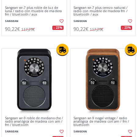
Sangean wr-7 plus roble de luz de
Sangean wr-7 plus cerezo natural /
luna / radio con mueble de madera
radio con mueble de madera fm /
fm / bluetooth / aux
bluetooth / aux
SANGEAN
SANGEAN
90,22€
90,22€
- 23%
- 23%
117,29€
117,29€
Sangean wr-9 roble de medianoche /
Sangean wr-9 nogal vintage / radio
radio analógica de madera con am /
analógica de madera con am / fm /
fm / bluetooth
bluetooth
SANGEAN
SANGEAN