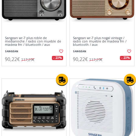
Sangean wr-7 plus roble de
Sangean wr-7 plus nogal vintage /
medianoche / radio con mueble de
radio con mueble de madera fm /
madera fm / bluetooth / aux
bluetooth / aux
SANGEAN
SANGEAN
90,22€
90,22€
- 23%
- 23%
117,29€
117,29€