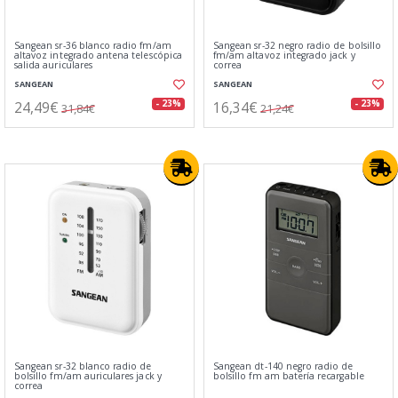
Sangean sr-36 blanco radio fm/am
Sangean sr-32 negro radio de bolsillo
altavoz integrado antena telescópica
fm/am altavoz integrado jack y
salida auriculares
correa
SANGEAN
SANGEAN
24,49€
16,34€
- 23%
- 23%
31,84€
21,24€
Sangean sr-32 blanco radio de
Sangean dt-140 negro radio de
bolsillo fm/am auriculares jack y
bolsillo fm am batería recargable
correa