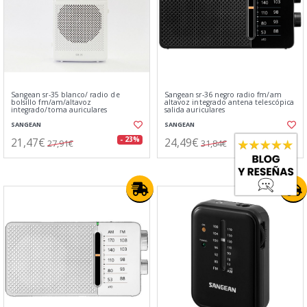
Sangean sr-35 blanco/ radio de
Sangean sr-36 negro radio fm/am
bolsillo fm/am/altavoz
altavoz integrado antena telescópica
integrado/toma auriculares
salida auriculares
SANGEAN
SANGEAN
21,47€
24,49€
- 23%
- 23%
27,91€
31,84€