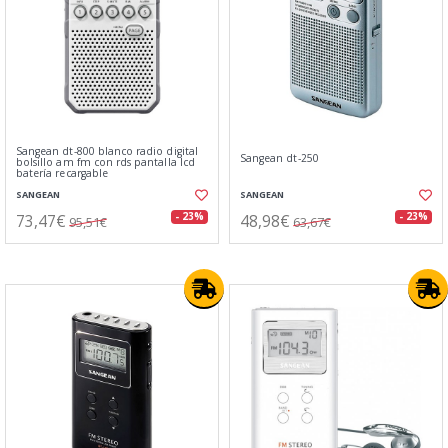
Sangean dt-800 blanco radio digital
Sangean dt-250
bolsillo am fm con rds pantalla lcd
batería recargable
SANGEAN
SANGEAN
73,47€
48,98€
- 23%
- 23%
95,51€
63,67€