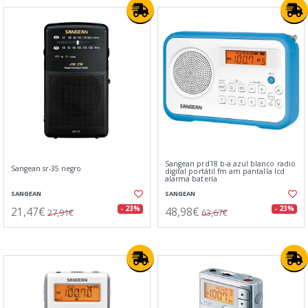
Sangean prd18 b-a azul blanco radio
Sangean sr-35 negro
digital portátil fm am pantalla lcd
alarma batería
SANGEAN
SANGEAN
21,47€
48,98€
- 23%
- 23%
27,91€
63,67€