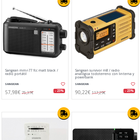
Sangean mmr-77 fcc matt black /
Sangean survivor m8 / radio
radio portátil
analógica todoterreno con linterna y
powerbank
SANGEAN
SANGEAN
57,98€
90,22€
- 23%
- 23%
75,37€
117,29€