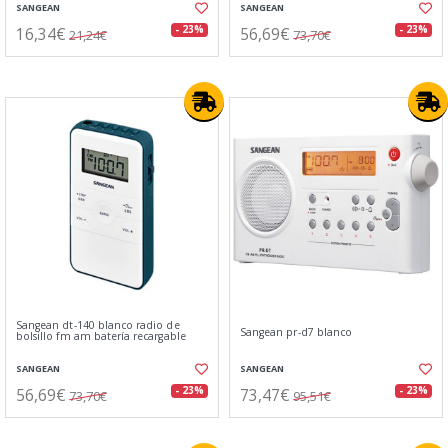
SANGEAN
SANGEAN
16,34€
56,69€
- 23%
- 23%
21,24€
73,70€
Sangean dt-140 blanco radio de
Sangean pr-d7 blanco
bolsillo fm am batería recargable
SANGEAN
SANGEAN
56,69€
73,47€
- 23%
- 23%
73,70€
95,51€