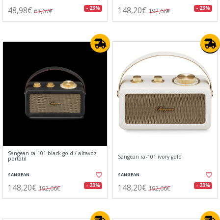
48,98€
148,20€
- 23%
- 23%
63,67€
192,66€
Sangean ra-101 black gold / altavoz
Sangean ra-101 ivory gold
portátil
SANGEAN
SANGEAN
148,20€
148,20€
- 23%
- 23%
192,66€
192,66€